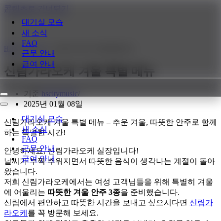
콘텐츠로 건너뛰기
대기실 모습
새 소식
FAQ
Home
»
새 소식
»
신림가라오케 겨울 특별 메뉴
근무 안내
급여 안내
신림가라오케 겨울 특별 메뉴
기준
hscitymusic
내
2025년 01월 08일
비
내
게
비
대기실 모습
신림가라오케 겨울 특별 메뉴 – 추운 겨울, 따뜻한 안주로 함께
이
게
새 소식
하는 특별한 시간!
션
이
FAQ
메
션
근무 안내
안녕하세요, 신림가라오케 실장입니다!
뉴
메
급여 안내
날씨가 부쩍 추워지면서 따뜻한 음식이 생각나는 계절이 돌아
뉴
왔습니다.
저희 신림가라오케에서는 여성 고객님들을 위해 특별히 겨울
에 어울리는
따뜻한 겨울 안주 3종
을 준비했습니다.
신림에서 편안하고 따뜻한 시간을 보내고 싶으시다면
신림가
라오케
를 꼭 방문해 보세요.