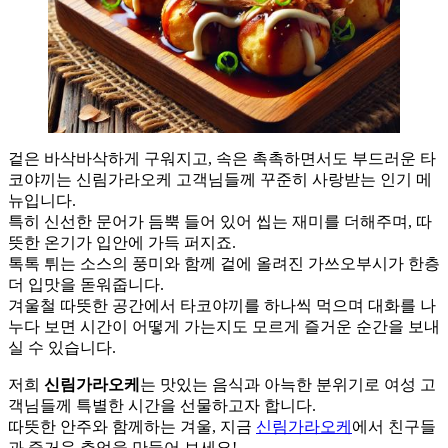
겉은 바삭바삭하게 구워지고, 속은 촉촉하면서도 부드러운 타
코야끼는 신림가라오케 고객님들께 꾸준히 사랑받는 인기 메
뉴입니다.
특히 신선한 문어가 듬뿍 들어 있어 씹는 재미를 더해주며, 따
뜻한 온기가 입안에 가득 퍼지죠.
톡톡 튀는 소스의 풍미와 함께 겉에 올려진 가쓰오부시가 한층
더 입맛을 돋워줍니다.
겨울철 따뜻한 공간에서 타코야끼를 하나씩 먹으며 대화를 나
누다 보면 시간이 어떻게 가는지도 모르게 즐거운 순간을 보내
실 수 있습니다.
저희
신림가라오케
는 맛있는 음식과 아늑한 분위기로 여성 고
객님들께 특별한 시간을 선물하고자 합니다.
따뜻한 안주와 함께하는 겨울, 지금
신림가라오케
에서 친구들
과 즐거운 추억을 만들어 보세요!