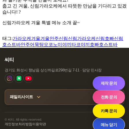
춥고 긴 겨울, 신림가라오케에서 따뜻한 만남을 기다리고 있겠
습니다! ?
신림가라오케 겨울 특별 메뉴 소개 끝~
태그:
가라오케
겨울
겨울안주
신림
신림가라오케
신림호빠
신림
호스트바
안주
어묵탕
오코노미야끼
타코야끼
호빠
호스트바
씨티
경기도 화성시 향남읍 상신하길로298번길 7-11 · 담당 민사장
제작 문의
전화 문의
패밀리사이트
카톡 문의
© 씨티. All rights reserved.
메뉴 닫기
개인정보처리방침
이용약관