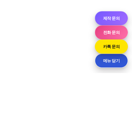
제작 문의
전화 문의
카톡 문의
메뉴 닫기
씨티
경기도 화성시 향남읍 상신하길로298번길 7-11 · 담당 민사장
패밀리사이트