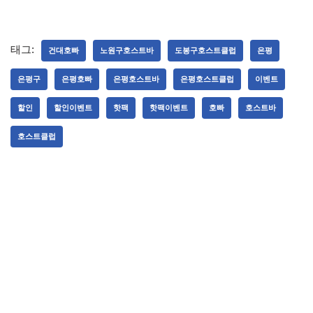
태그:
건대호빠
노원구호스트바
도봉구호스트클럽
은평
은평구
은평호빠
은평호스트바
은평호스트클럽
이벤트
할인
할인이벤트
핫팩
핫팩이벤트
호빠
호스트바
호스트클럽