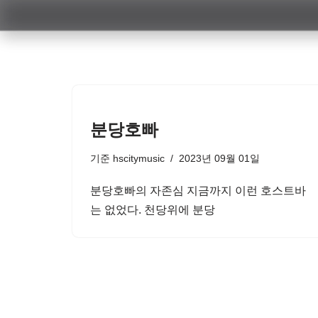
콘
텐
츠
로
건
분당호빠
너
뛰
기준
hscitymusic
2023년 09월 01일
기
분당호빠의 자존심 지금까지 이런 호스트바
는 없었다. 천당위에 분당