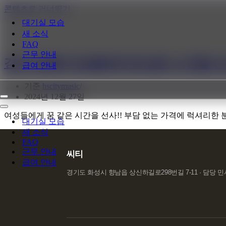
콘텐츠로 건너뛰기
대기실 모습
새 소식
FAQ
근무 안내
강서구호빠 여성들에게 꿈 같은 시간을 
급여 안내
기준
hscitymusic
2024년 12월 27일
내
비
내
여성들에게 꿈 같은 시간을 선사!! 부담 없는 가격에 럭셔리한
게
비
대기실 모습
이
게
새 소식
션
이
FAQ
메
션
근무 안내
씨티
뉴
메
급여 안내
뉴
경기도 화성시 향남읍 상신하길로298번길 7-11 · 담당 