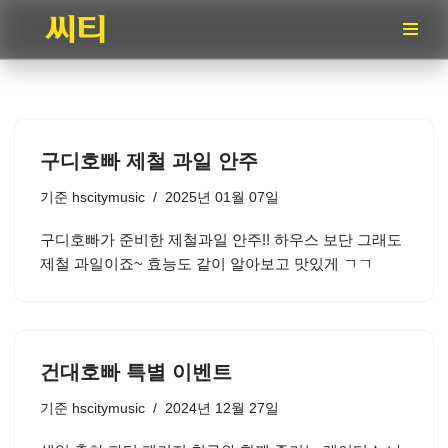
콘
텐
츠
로
건
구디호빠 제철 과일 안주
너
뛰
기준
hscitymusic
2025년 01월 07일
기
구디호빠가 준비한 제철과일 안주!! 하우스 보단 그래도
제철 과일이죠~ 효능도 같이 알아보고 맛있게 ㄱㄱ
건대호빠 특별 이벤트
기준
hscitymusic
2024년 12월 27일