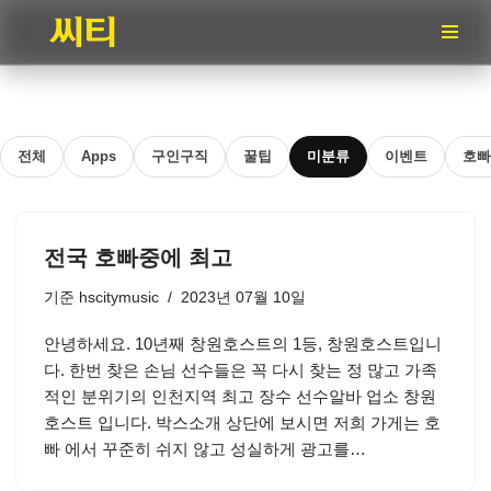
콘
텐
츠
로
전체
Apps
구인구직
꿀팁
미분류
이벤트
호빠
건
너
뛰
기
전국 호빠중에 최고
기준
hscitymusic
2023년 07월 10일
안녕하세요. 10년째 창원호스트의 1등, 창원호스트입니
다. 한번 찾은 손님 선수들은 꼭 다시 찾는 정 많고 가족
적인 분위기의 인천지역 최고 장수 선수알바 업소 창원
호스트 입니다. 박스소개 상단에 보시면 저희 가게는 호
빠 에서 꾸준히 쉬지 않고 성실하게 광고를…