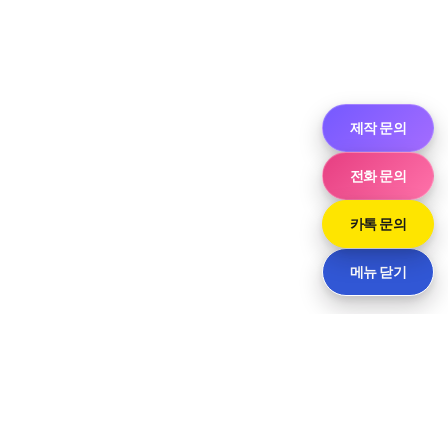
제작 문의
전화 문의
카톡 문의
메뉴 닫기
씨티
경기도 화성시 향남읍 상신하길로298번길 7-11 · 담당 민사장