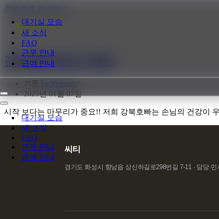
콘텐츠로 건너뛰기
대기실 모습
새 소식
FAQ
근무 안내
강북호빠 해장 이벤트
급여 안내
기준
hscitymusic
2025년 01월 07일
내
비
내
시작 보다는 마무리가 중요!! 저희 강북호빠는 손님의 건강이 
게
비
대기실 모습
이
게
새 소식
션
이
FAQ
메
션
근무 안내
씨티
뉴
메
급여 안내
뉴
경기도 화성시 향남읍 상신하길로298번길 7-11 · 담당 