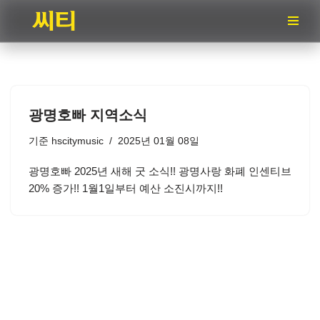
콘
텐
츠
로
건
광명호빠 지역소식
너
뛰
기준
hscitymusic
2025년 01월 08일
기
광명호빠 2025년 새해 굿 소식!! 광명사랑 화폐 인센티브
20% 증가!! 1월1일부터 예산 소진시까지!!