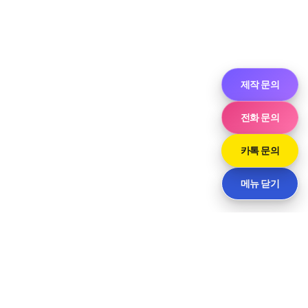
제작 문의
전화 문의
카톡 문의
메뉴 닫기
씨티
경기도 화성시 향남읍 상신하길로298번길 7-11 · 담당 민사장