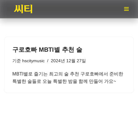
콘
텐
츠
로
건
구로호빠 MBTI별 추천 술
너
뛰
기준
hscitymusic
2024년 12월 27일
기
MBTI별로 즐기는 최고의 술 추천 구로호빠에서 준비한
특별한 술들로 오늘 특별한 밤을 함께 만들어 가요~