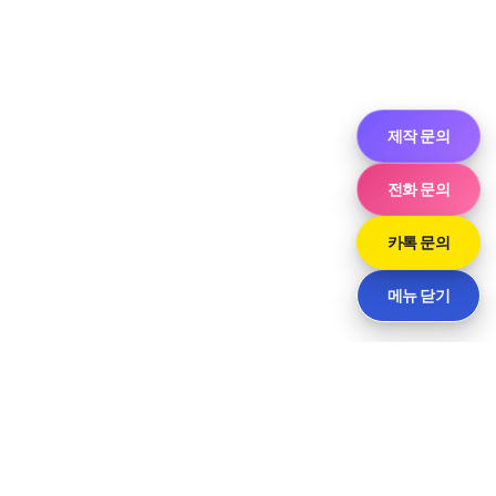
제작 문의
전화 문의
카톡 문의
메뉴 닫기
씨티
경기도 화성시 향남읍 상신하길로298번길 7-11 · 담당 민사장