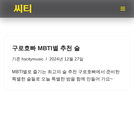
콘
텐
츠
로
건
구로호빠 MBTI별 추천 술
너
뛰
기준
hscitymusic
2024년 12월 27일
기
MBTI별로 즐기는 최고의 술 추천 구로호빠에서 준비한
특별한 술들로 오늘 특별한 밤을 함께 만들어 가요~