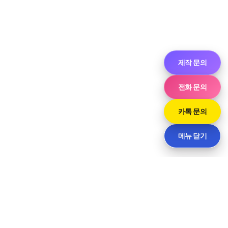
제작 문의
전화 문의
카톡 문의
메뉴 닫기
씨티
경기도 화성시 향남읍 상신하길로298번길 7-11 · 담당 민사장