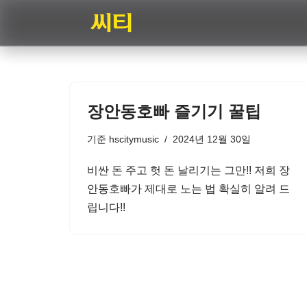
콘
텐
츠
로
장안동호빠 즐기기 꿀팁
건
너
기준
hscitymusic
2024년 12월 30일
뛰
기
비싼 돈 주고 헛 돈 날리기는 그만!! 저희 장
안동호빠가 제대로 노는 법 확실히 알려 드
립니다!!