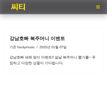
콘
텐
츠
로
건
강남호빠 복주머니 이벤트
너
뛰
기준
hscitymusic
2025년 01월 07일
기
강남호빠 새해 맞이 이벤트!! 설날 복주머니 뽑기를~ 푸
짐하고 다양한 상품이 기다립니다.