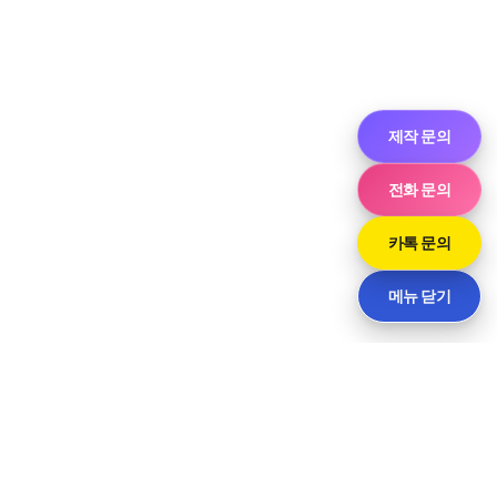
제작 문의
전화 문의
카톡 문의
메뉴 닫기
씨티
경기도 화성시 향남읍 상신하길로298번길 7-11 · 담당 민사장