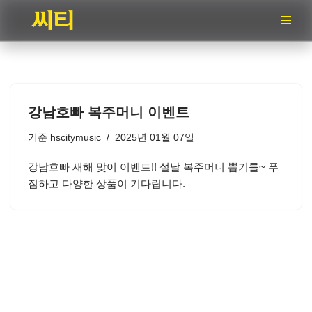
콘
텐
츠
로
건
강남호빠 복주머니 이벤트
너
뛰
기준
hscitymusic
2025년 01월 07일
기
강남호빠 새해 맞이 이벤트!! 설날 복주머니 뽑기를~ 푸
짐하고 다양한 상품이 기다립니다.