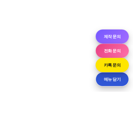
제작 문의
전화 문의
카톡 문의
메뉴 닫기
씨티
경기도 화성시 향남읍 상신하길로298번길 7-11 · 담당 민사장