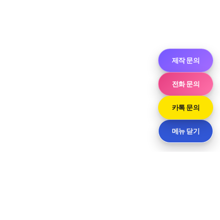
제작 문의
전화 문의
카톡 문의
메뉴 닫기
씨티
경기도 화성시 향남읍 상신하길로298번길 7-11 · 담당 민사장