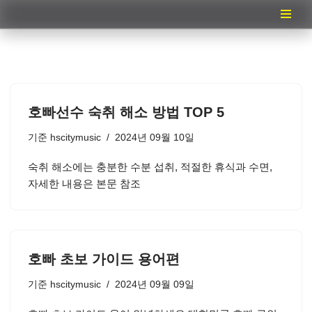
콘
텐
츠
로
건
호빠선수 숙취 해소 방법 TOP 5
너
뛰
기준
hscitymusic
2024년 09월 10일
기
숙취 해소에는 충분한 수분 섭취, 적절한 휴식과 수면,
자세한 내용은 본문 참조
호빠 초보 가이드 용어편
기준
hscitymusic
2024년 09월 09일