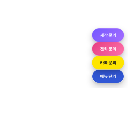
제작 문의
전화 문의
카톡 문의
메뉴 닫기
씨티
경기도 화성시 향남읍 상신하길로298번길 7-11 · 담당 민사장