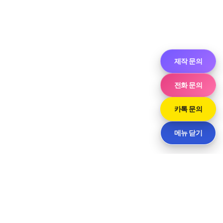
제작 문의
전화 문의
카톡 문의
메뉴 닫기
씨티
경기도 화성시 향남읍 상신하길로298번길 7-11 · 담당 민사장