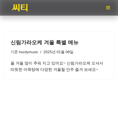
콘
텐
츠
로
건
신림가라오케 겨울 특별 메뉴
너
뛰
기준
hscitymusic
2025년 01월 08일
기
올 겨울 많이 추워 지고 있어요~ 신림가라오케 오셔서
따뜻한 어묵탕에 다양한 겨울철 안주 즐겨 보세요~