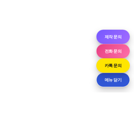
제작 문의
전화 문의
카톡 문의
메뉴 닫기
씨티
경기도 화성시 향남읍 상신하길로298번길 7-11 · 담당 민사장