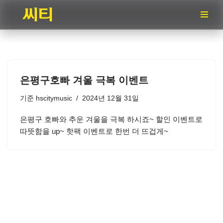
콘
텐
츠
로
건
은평구호빠 겨울 극복 이벤트
너
뛰
기준
hscitymusic
2024년 12월 31일
기
은평구 호빠와 추운 겨울을 극복 하시죠~ 할인 이벤트로
따뜻함을 up~ 핫팩 이벤트로 한번 더 뜨겁게~