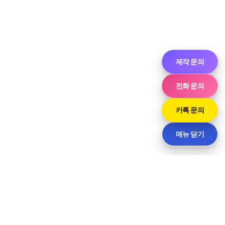
제작 문의
전화 문의
카톡 문의
메뉴 닫기
씨티
경기도 화성시 향남읍 상신하길로298번길 7-11 · 담당 민사장