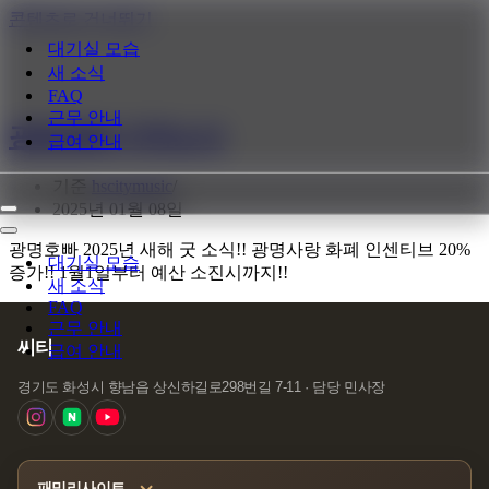
콘텐츠로 건너뛰기
대기실 모습
새 소식
FAQ
근무 안내
광명호빠 지역소식
급여 안내
기준
hscitymusic
2025년 01월 08일
내
비
내
광명호빠 2025년 새해 굿 소식!! 광명사랑 화폐 인센티브 20%
게
비
대기실 모습
증가!! 1월1일부터 예산 소진시까지!!
이
게
새 소식
션
이
FAQ
메
션
근무 안내
뉴
메
씨티
급여 안내
뉴
경기도 화성시 향남읍 상신하길로298번길 7-11 · 담당 민사장
패밀리사이트