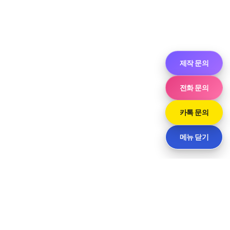
제작 문의
전화 문의
카톡 문의
메뉴 닫기
씨티
경기도 화성시 향남읍 상신하길로298번길 7-11 · 담당 민사장