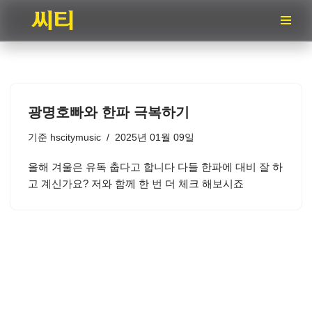
콘
텐
츠
로
건
광명호빠와 한파 극복하기
너
뛰
기준
hscitymusic
2025년 01월 09일
기
올해 겨울은 유독 춥다고 합니다 다들 한파에 대비 잘 하
고 계신가요? 저와 함께 한 번 더 체크 해보시죠