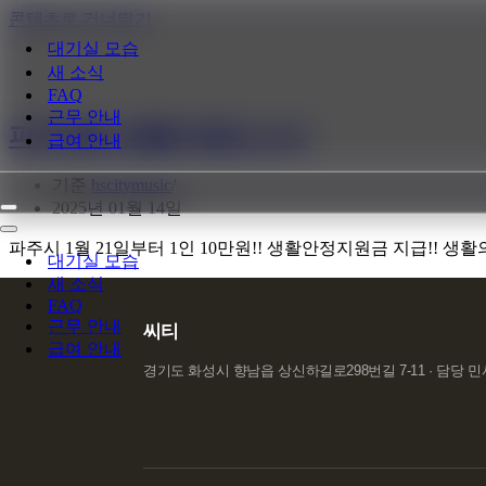
콘텐츠로 건너뛰기
대기실 모습
새 소식
FAQ
근무 안내
파주호빠 생활지원금 소식
급여 안내
기준
hscitymusic
2025년 01월 14일
내
비
내
파주시 1월 21일부터 1인 10만원!! 생활안정지원금 지급!! 생
게
비
대기실 모습
이
게
새 소식
션
이
FAQ
메
션
근무 안내
씨티
뉴
메
급여 안내
뉴
경기도 화성시 향남읍 상신하길로298번길 7-11 · 담당 