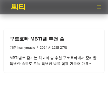
콘
텐
츠
로
건
구로호빠 MBTI별 추천 술
너
뛰
기준
hscitymusic
2024년 12월 27일
기
MBTI별로 즐기는 최고의 술 추천 구로호빠에서 준비한
특별한 술들로 오늘 특별한 밤을 함께 만들어 가요~