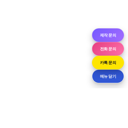
제작 문의
전화 문의
카톡 문의
메뉴 닫기
씨티
경기도 화성시 향남읍 상신하길로298번길 7-11 · 담당 민사장