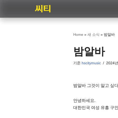
콘
텐
츠
Home
»
새 소식
»
밤알바
로
건
밤알바
너
뛰
기준
hscitymusic
2024년
기
밤알바 그것이 알고 싶다!
안녕하세요.
대한민국 여성 유흥 구인