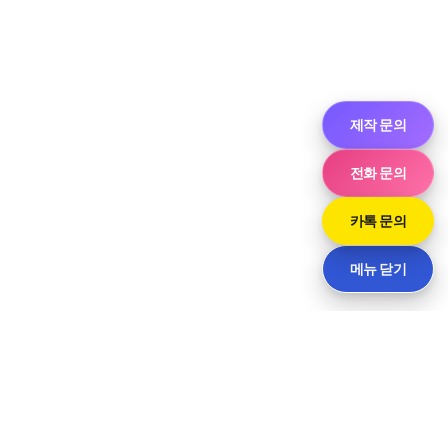
제작 문의
전화 문의
카톡 문의
메뉴 닫기
씨티
경기도 화성시 향남읍 상신하길로298번길 7-11 · 담당 민사장