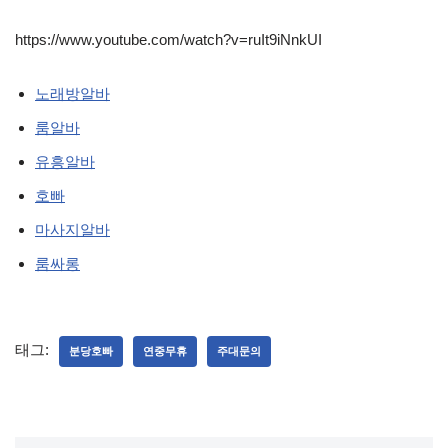
https://www.youtube.com/watch?v=ruIt9iNnkUI
노래방알바
룸알바
유흥알바
호빠
마사지알바
룸싸롱
태그:
분당호빠
연중무휴
주대문의