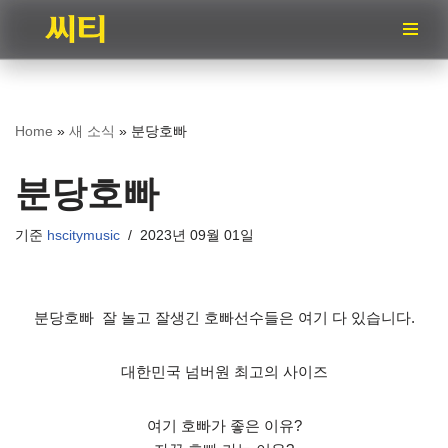
콘
텐
츠
로
Home
»
새 소식
»
분당호빠
건
너
분당호빠
뛰
기
기준
hscitymusic
2023년 09월 01일
분당호빠 잘 놀고 잘생긴 호빠선수들은 여기 다 있습니다.
대한민국 넘버원 최고의 사이즈
여기 호빠가 좋은 이유?